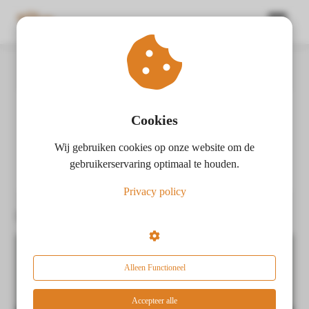
Home
Gevolg
ngen
 policy
Cookies
Gevolg
Wij gebruiken cookies op onze website om de
oneel
gebruikerservaring optimaal te houden.
onele
Privacy policy
s zijn
Berichten over Gevolg:
kelijk om
bsite te
ken. Ze
 gebruikt
Alleen Functioneel
asisfuncties
der deze
Accepteer alle